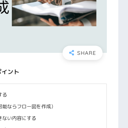
ポイント
する
可能ならフロー図を作成）
きない内容にする